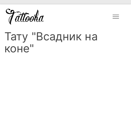
Toggle
navigat
Тату "Всадник на
коне"