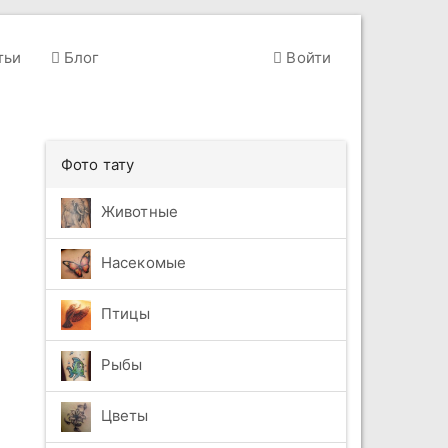
тьи
Блог
Войти
Фото тату
Животные
Насекомые
Птицы
Рыбы
Цветы