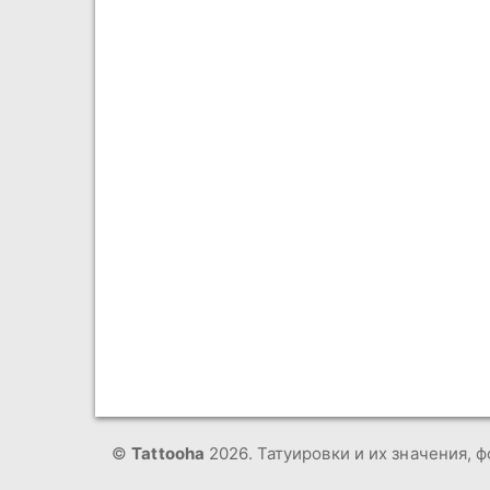
©
Tattooha
2026. Татуировки и их значения, ф