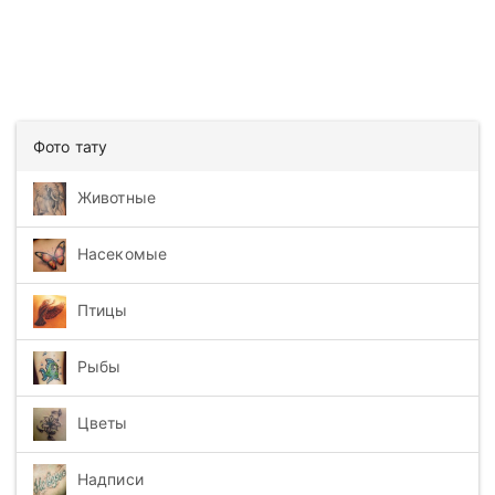
Фото тату
Животные
Насекомые
Птицы
Рыбы
Цветы
Надписи