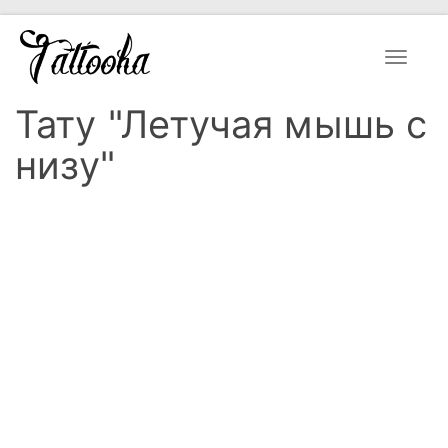
Toggle
navigat
Тату "Летучая мышь с
низу"