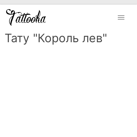
Toggle
navigat
Тату "Король лев"