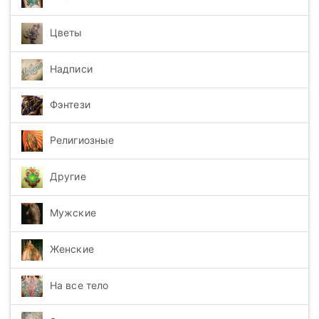
Цветы
Надписи
Фэнтези
Религиозные
Другие
Мужские
Женские
На все тело