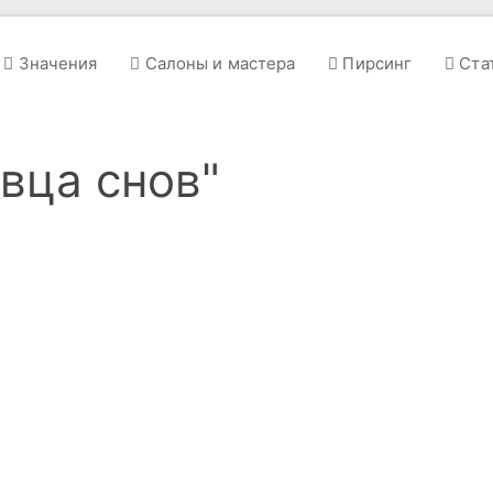
Значения
Салоны и мастера
Пирсинг
Ста
овца снов"