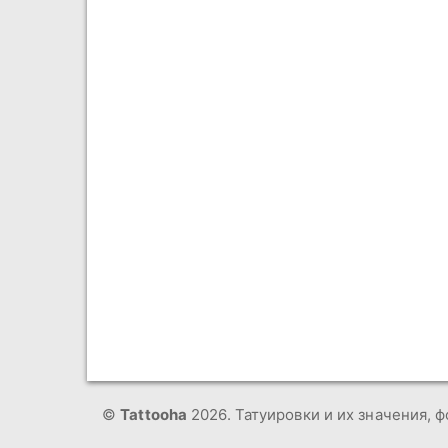
©
Tattooha
2026. Татуировки и их значения, ф