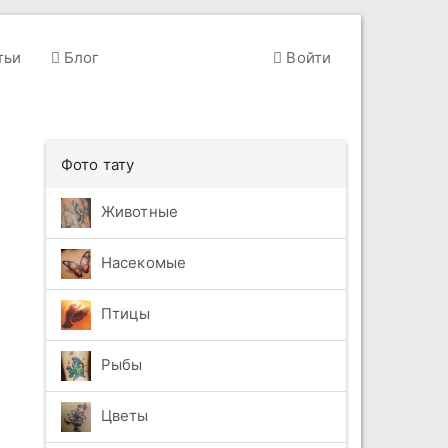
тьи
Блог
Войти
Фото тату
Животные
Насекомые
Птицы
Рыбы
Цветы