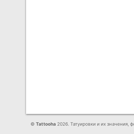
©
Tattooha
2026. Татуировки и их значения, ф