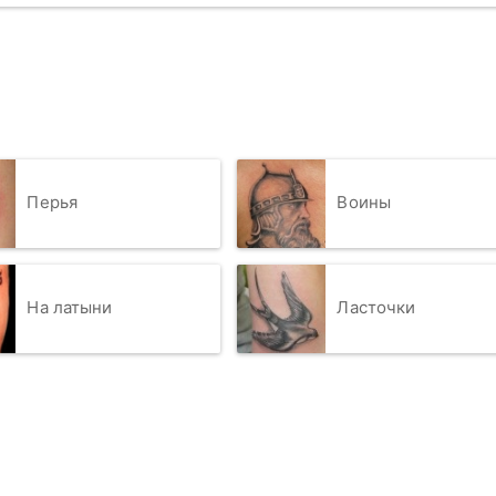
Перья
Воины
На латыни
Ласточки