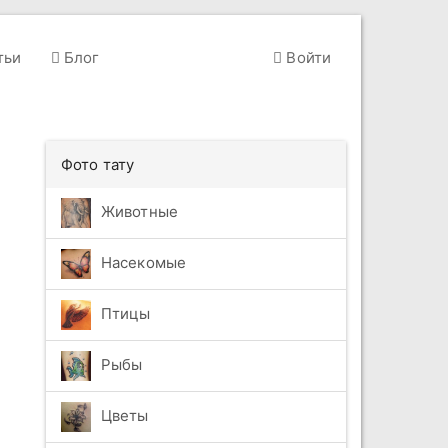
тьи
Блог
Войти
Фото тату
Животные
Насекомые
Птицы
Рыбы
Цветы