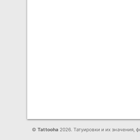
©
Tattooha
2026. Татуировки и их значения, ф