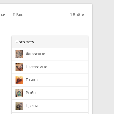
тьи
Блог
Войти
Фото тату
Животные
Насекомые
Птицы
Рыбы
Цветы