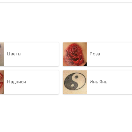
Цветы
Роза
Надписи
Инь Янь