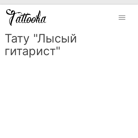
Toggle
navigat
Тату "Лысый
гитарист"