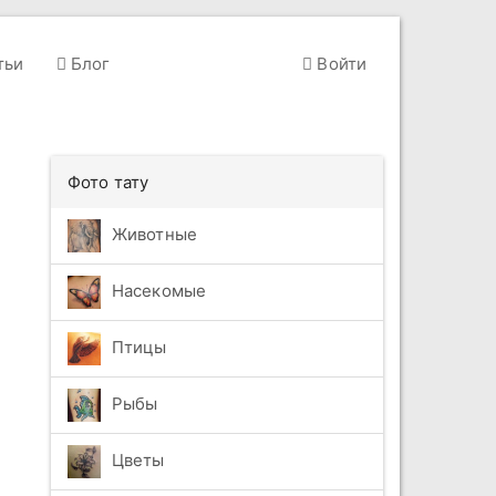
тьи
Блог
Войти
Фото тату
Животные
Насекомые
Птицы
Рыбы
Цветы