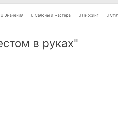
Значения
Салоны и мастера
Пирсинг
Ста
естом в руках"