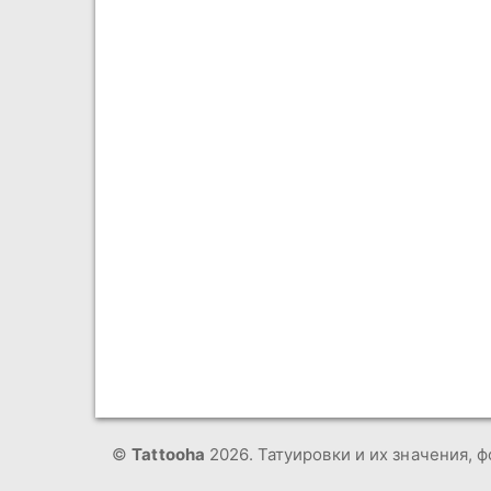
©
Tattooha
2026. Татуировки и их значения, ф