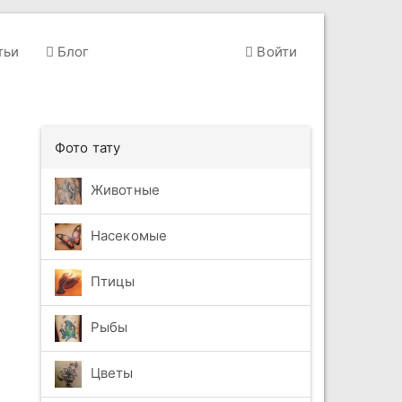
тьи
Блог
Войти
Фото тату
Животные
Насекомые
Птицы
Рыбы
Цветы