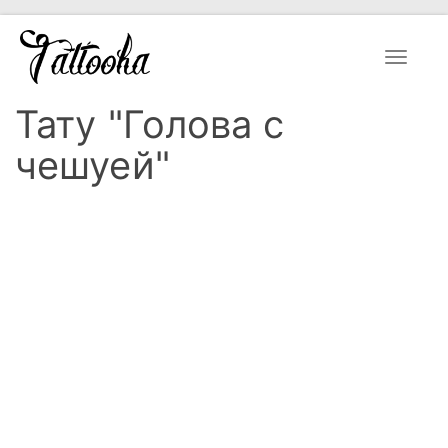
Toggle
navigat
Тату "Голова с
чешуей"