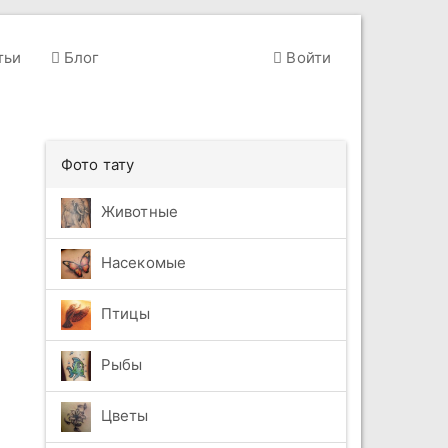
тьи
Блог
Войти
Фото тату
Животные
Насекомые
Птицы
Рыбы
Цветы