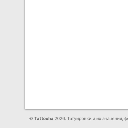
©
Tattooha
2026. Татуировки и их значения, ф