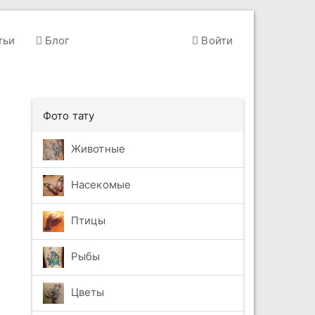
тьи
Блог
Войти
Фото тату
Животные
Насекомые
Птицы
Рыбы
Цветы