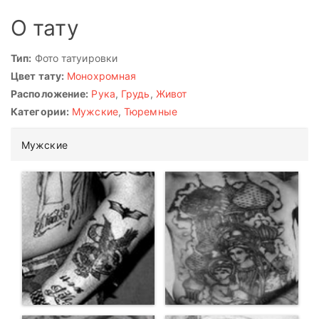
О тату
Тип:
Фото татуировки
Цвет тату:
Монохромная
Расположение:
Рука
,
Грудь
,
Живот
Категории:
Мужские
,
Тюремные
Мужские