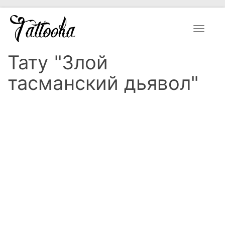
Toggle
navigat
Тату "Злой
тасманский дьявол"