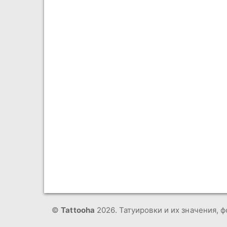
©
Tattooha
2026. Татуировки и их значения, ф