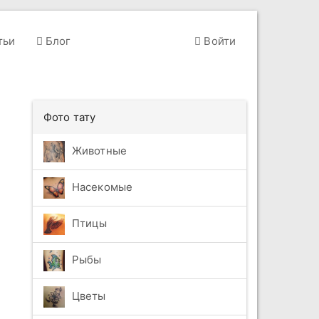
тьи
Блог
Войти
Фото тату
Животные
Насекомые
Птицы
Рыбы
Цветы