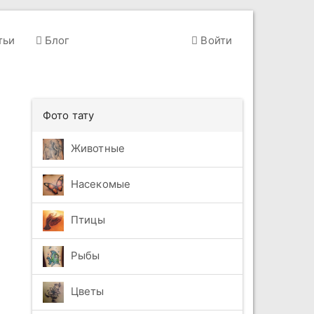
тьи
Блог
Войти
Фото тату
Животные
Насекомые
Птицы
Рыбы
Цветы