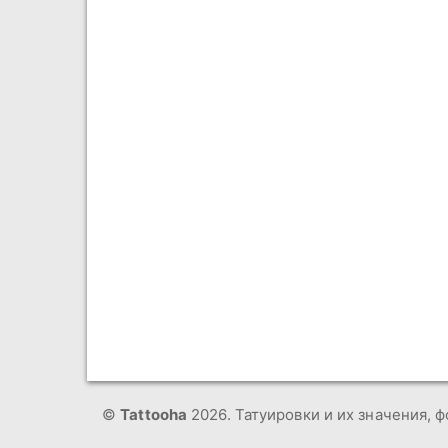
©
Tattooha
2026. Татуировки и их значения, ф