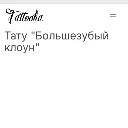
Toggle
navigat
Тату "Большезубый
клоун"