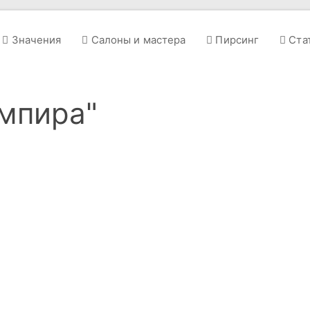
Значения
Салоны и мастера
Пирсинг
Ста
ампира"