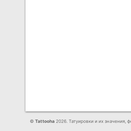
©
Tattooha
2026. Татуировки и их значения, ф