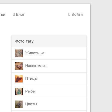
тьи
Блог
Войти
Фото тату
Животные
Насекомые
Птицы
Рыбы
Цветы