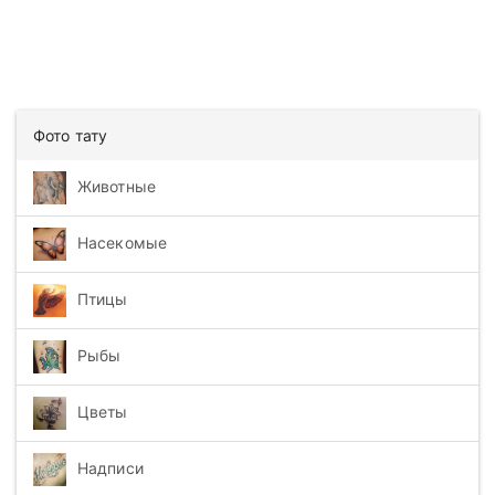
Фото тату
Животные
Насекомые
Птицы
Рыбы
Цветы
Надписи