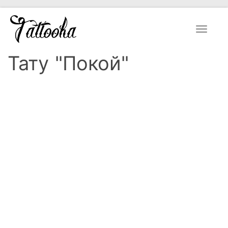
Toggle
navigat
Тату "Покой"