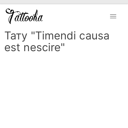
Toggle
navigat
Тату "Timendi causa
est nescire"