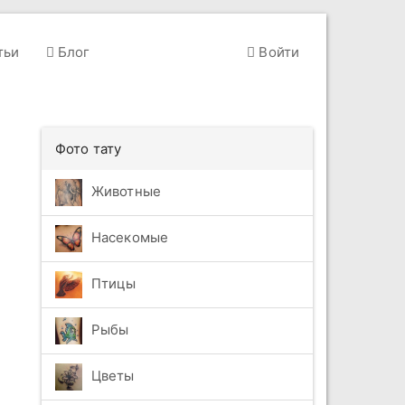
тьи
Блог
Войти
Фото тату
Животные
Насекомые
Птицы
Рыбы
Цветы