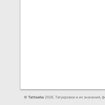
©
Tattooha
2026. Татуировки и их значения, ф