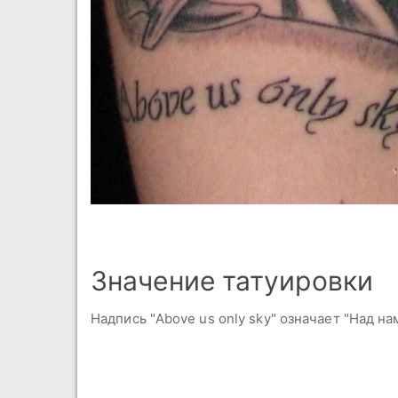
Значение татуировки
Надпись "Above us only sky" означает "Над на