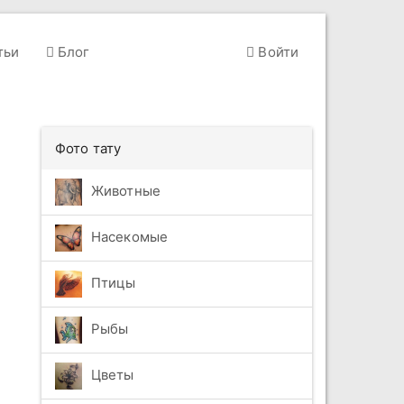
тьи
Блог
Войти
Фото тату
Животные
Насекомые
Птицы
Рыбы
Цветы