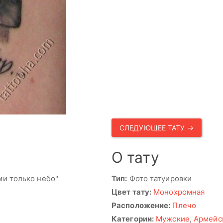
СЛЕДУЮЩЕЕ ТАТУ →
О тату
ми только небо"
Тип:
Фото татуировки
Цвет тату:
Монохромная
Расположение:
Плечо
Категории:
Мужские
,
Армейс