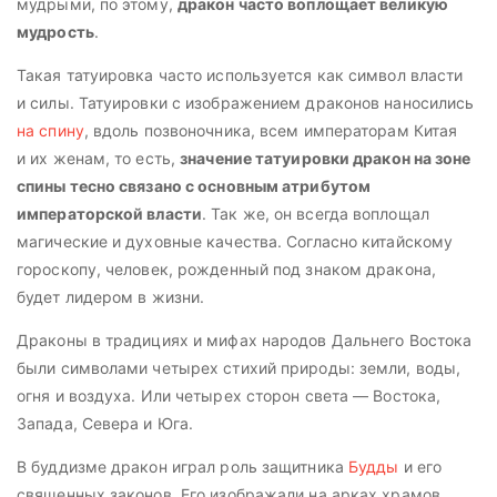
мудрыми, по этому,
дракон часто воплощает великую
мудрость
.
Такая татуировка часто используется как символ власти
и силы. Татуировки с изображением драконов наносились
на спину
, вдоль позвоночника, всем императорам Китая
и их женам, то есть,
значение татуировки дракон на зоне
спины тесно связано с основным атрибутом
императорской власти
. Так же, он всегда воплощал
магические и духовные качества. Согласно китайскому
гороскопу, человек, рожденный под знаком дракона,
будет лидером в жизни.
Драконы в традициях и мифах народов Дальнего Востока
были символами четырех стихий природы: земли, воды,
огня и воздуха. Или четырех сторон света — Востока,
Запада, Севера и Юга.
В буддизме дракон играл роль защитника
Будды
и его
священных законов. Его изображали на арках храмов