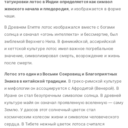
татуировки лотос в Индии определяется как символ
женского начала и плодородия
, и изображается в форме
чаши.
В Древнем Египте лотос изображался вместе с богами
солнца и означал «огонь интеллекта» и бессмертие, был
эмблемой Верхнего Нила. В финикийской, ассирийской
и хеттской культуре лотос имел важное погребальное
значение, символизировал смерть, возрождение и жизнь
после смерти.
Лотос это один из Восьми Сокровищ и Благоприятных
Знаков в китайской традиции
. В греко-римской культуре
и мифологии он ассоциируется с Афродитой (Венерой). В
Иране он стал безупречным символом солнца. В древней
культуре майя он означал проявленную вселенную — саму
Землю. У даосов этот солнечный цветок стал
космическим колесом жизни и символом человеческого
сердца. В Тибете нежный цветок лотоса считался