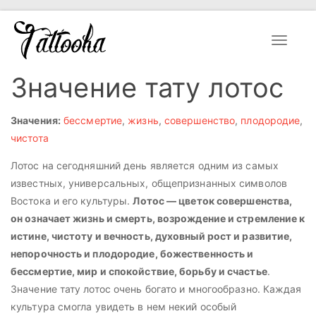
Toggle
navigat
Значение тату лотос
Значения:
бессмертие
,
жизнь
,
совершенство
,
плодородие
,
чистота
Лотос на сегодняшний день является одним из самых
известных, универсальных, общепризнанных символов
Востока и его культуры.
Лотос — цветок совершенства,
он означает жизнь и смерть, возрождение и стремление к
истине, чистоту и вечность, духовный рост и развитие,
непорочность и плодородие, божественность и
бессмертие, мир и спокойствие, борьбу и счастье
.
Значение тату лотос очень богато и многообразно. Каждая
культура смогла увидеть в нем некий особый