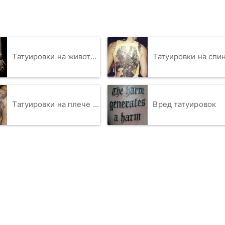
Татуировки на животе для девушек
Татуировки на спине для муж
Татуировки на плече как символ мужества
Вред татуировок