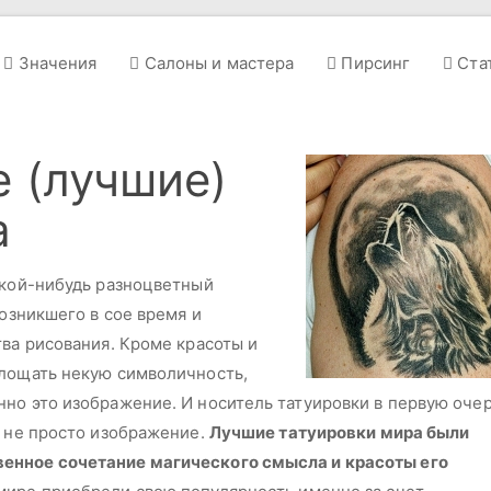
Значения
Салоны и мастера
Пирсинг
Ста
 (лучшие)
а
акой-нибудь разноцветный
возникшего в сое время и
тва рисования. Кроме красоты и
площать некую символичность,
но это изображение. И носитель татуировки в первую оче
а не просто изображение.
Лучшие татуировки мира были
енное сочетание магического смысла и красоты его