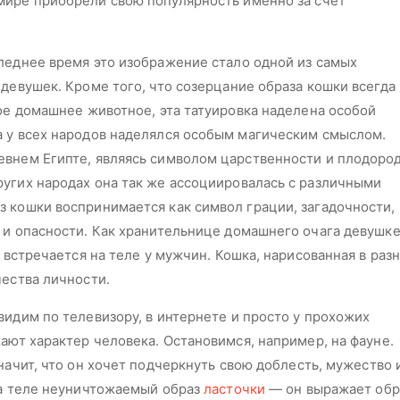
мире приобрели свою популярность именно за счет
следнее время это изображение стало одной из самых
 девушек. Кроме того, что созерцание образа кошки всегда
лое домашнее животное, эта татуировка наделена особой
а у всех народов наделялся особым магическим смыслом.
евнем Египте, являясь символом царственности и плодород
угих народах она так же ассоциировалась с различными
 кошки воспринимается как символ грации, загадочности,
 и опасности. Как хранительнице домашнего очага девушк
е встречается на теле у мужчин. Кошка, нарисованная в раз
чества личности.
видим по телевизору, в интернете и просто у прохожих
ают характер человека. Остановимся, например, на фауне.
значит, что он хочет подчеркнуть свою доблесть, мужество 
на теле неуничтожаемый образ
ласточки
— он выражает обр