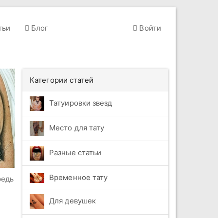
тьи
Блог
Войти
Категории статей
Татуировки звезд
Место для тату
Разные статьи
Временное тату
редь
Для девушек