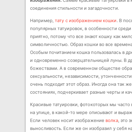
изображения.
Самые красивые татуировки в 
соединения стильности и загадочности.
Например,
тату с изображением кошки
. В по
популярных татуировок, в особенности среди
приятно, потому что все знают кошку как ми
символичностью. Образ кошки во все времен
Особым почитанием кошка пользовалась в др
и одновременно созерцательницей луны. В др
божествами. А в современном обществе образ
сексуальности, независимости, утонченности
очень подходит этот образ. Иногда она так ж
состояниях, подчеркивает разные черты и ка
Красивые татуировки, фотокоторых мы часто 
на улице, в какой-то мере описывают и выраж
Если человек носит изображение
волка
, это 
выносливость. Если же он изобразил у себя 