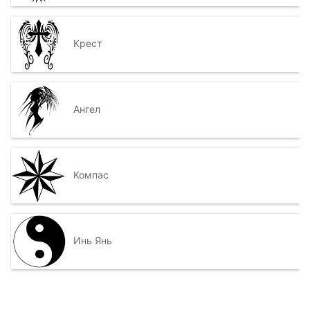
Крест
Ангел
Компас
Инь Янь